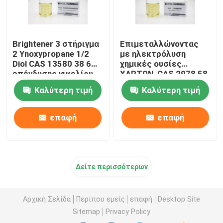
Brightener 3 στήριγμα
Επιμεταλλώνοντας
2 Ynoxypropane 1/2
με ηλεκτρόλυση
Diol CAS 13580 38 6
χημικές ουσίες
επένδυσης νικελίου
ΧΑΡΤΩΝ, CAS 2978 58
POPDH
λύση ηλεκτρολυτικής
Καλύτερη τιμή
Καλύτερη τιμή
επιμετάλλωσης 7
νικελίου
επαφή
επαφή
Δείτε περισσότερων
Αρχική Σελίδα
Περίπου εμείς
επαφή
Desktop Site
Sitemap
Privacy Policy