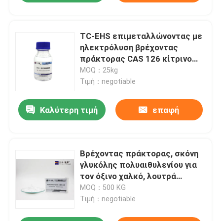
TC-EHS επιμεταλλώνοντας με
ηλεκτρόλυση βρέχοντας
πράκτορας CAS 126 κίτρινο
υγρό 92 1 C8H17NaO4S
MOQ：25kg
Τιμή：negotiable
Καλύτερη τιμή
επαφή
Βρέχοντας πράκτορας, σκόνη
γλυκόλης πολυαιθυλενίου για
τον όξινο χαλκό, λουτρά
χαλκού
MOQ：500 KG
Τιμή：negotiable