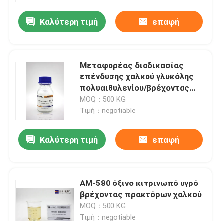
Καλύτερη τιμή
επαφή
Μεταφορέας διαδικασίας
επένδυσης χαλκού γλυκόλης
πολυαιθυλενίου/βρέχοντας
πράκτορας
MOQ：500 KG
Τιμή：negotiable
Καλύτερη τιμή
επαφή
Σπίτι
ΑΜ-580 όξινο κιτρινωπό υγρό
Προϊόντα
βρέχοντας πρακτόρων χαλκού
MOQ：500 KG
Περίπου εμείς
Τιμή：negotiable