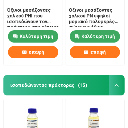
Όξινοι μεσάζοντες
Όξινοι μεσάζοντες
χαλκού PNI που
χαλκού PN υψηλοί -
ισοπεδώνουν τον
μοριακό πολυμερές
πράκτορα στο κίτρινο
σώμα για όξινο
υγρό περιοχής LCD
Brightener χαλκού
Καλύτερη τιμή
Καλύτερη τιμή
επαφή
επαφή
ισοπεδώνοντας πράκτορας
(15)