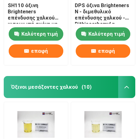
SH110 όξινη
DPS όξινα Brighteners
Brighteners
Ν - διμεθυλικό
επένδυσης χαλκού
επένδυσης χαλκού -
κιτρινωπή σκόνη με
Dithiocarbamyl η
την αδύνατη μυρωδιά
προπυλίου Sul
Καλύτερη τιμή
Καλύτερη τιμή
επαφή
επαφή
Όξινοι μεσάζοντες χαλκού
(10)