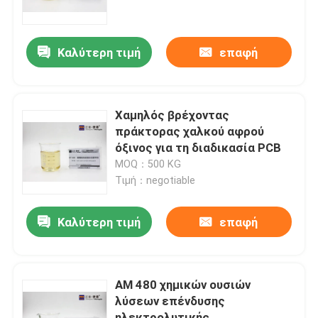
Γύρος εργοστασίων
Καλύτερη τιμή
επαφή
Ποιοτικός έλεγχος
Χαμηλός βρέχοντας
Επικοινωνήστε μαζί μας
πράκτορας χαλκού αφρού
όξινος για τη διαδικασία PCB
MOQ：500 KG
Ζητήστε μια προσφορά
Τιμή：negotiable
Όξινα Brighteners επένδυσης χαλκού
Καλύτερη τιμή
επαφή
Όξινοι μεσάζοντες χαλκού
ΑΜ 480 χημικών ουσιών
λύσεων επένδυσης
ισοπεδώνοντας πράκτορας
ηλεκτρολυτικής