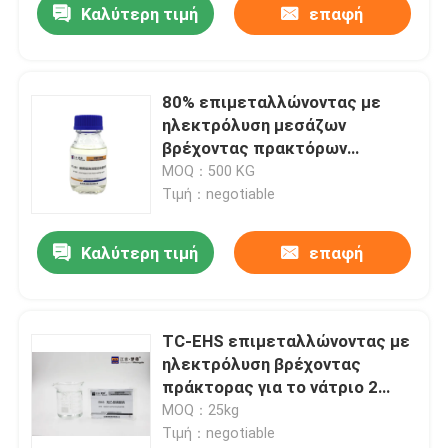
Καλύτερη τιμή
επαφή
80% επιμεταλλώνοντας με
ηλεκτρόλυση μεσάζων
βρέχοντας πρακτόρων
συγκέντρωσης υγρός
MOQ：500 KG
Τιμή：negotiable
Καλύτερη τιμή
επαφή
TC-EHS επιμεταλλώνοντας με
ηλεκτρόλυση βρέχοντας
πράκτορας για το νάτριο 2
επένδυσης νικελίου θειικό
MOQ：25kg
άλας Ethylhexyl
Τιμή：negotiable