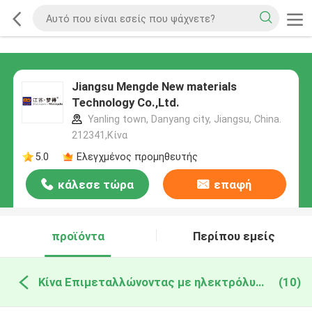
Jiangsu Mengde New materials
Technology Co.,Ltd.
Yanling town, Danyang city, Jiangsu, China.
212341,Κίνα
5.0
Ελεγχμένος προμηθευτής
κάλεσε τώρα
επαφή
προϊόντα
Περίπου εμείς
Κίνα Επιμεταλλώνοντας με ηλεκτρόλυση βρέχοντας πράκτορας
(10)