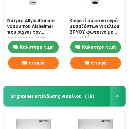
Νάτριο Allylsulfonate
Καφετί κόκκινο υγρό
νόσου του Alsheimer
μεσαζόντων νικελίου
που ρίχνει τον
ΒΡΥΟΥ φωτεινό με
πράκτορα για την
την καλή
άριστη μαλακωμένη
καλύπτοντας δύναμη
Καλύτερη τιμή
Καλύτερη τιμή
κατάθεση
επαφή
επαφή
brightener επένδυσης νικελίου
(18)