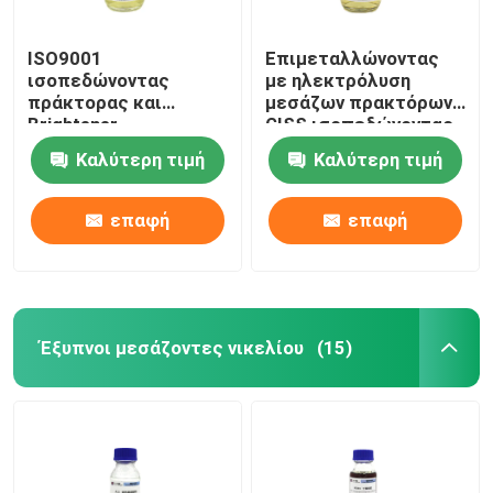
ISO9001
Επιμεταλλώνοντας
ισοπεδώνοντας
με ηλεκτρόλυση
πράκτορας και
μεσάζων πρακτόρων
Brightener
GISS ισοπεδώνοντας
διαδικασίας MUSS
για το όξινο κίτρινο
Καλύτερη τιμή
Καλύτερη τιμή
επένδυσης νικελίου
υγρό χαλκού
έγκρισης
επαφή
επαφή
Έξυπνοι μεσάζοντες νικελίου
(15)