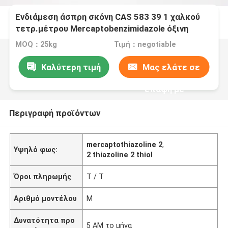
Ενδιάμεση άσπρη σκόνη CAS 583 39 1 χαλκού
τετρ.μέτρου Mercaptobenzimidazole όξινη
MOQ：25kg
Τιμή：negotiable
Καλύτερη τιμή
Μας ελάτε σε
επαφή με
Περιγραφή προϊόντων
mercaptothiazoline 2
,
Υψηλό φως:
2 thiazoline 2 thiol
Όροι πληρωμής
T / T
Αριθμό μοντέλου
M
Δυνατότητα προ
5 ΑΜ το μήνα