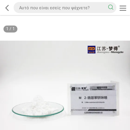
1
/
1