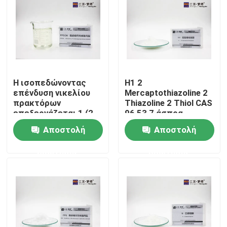
Η ισοπεδώνοντας
H1 2
επένδυση νικελίου
Mercaptothiazoline 2
πρακτόρων
Thiazoline 2 Thiol CAS
επεξεργάζεται 1 (2-
96 53 7 άσπρα
υδροξύ-3-
κρύσταλλα
Αποστολή
Αποστολή
Sulfopropyl) -
Pyridinium Betane
ερώτησης
ερώτησης
Σπίτι
Προϊόντα
Περίπου εμείς